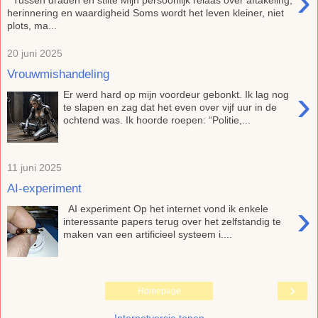
›
Tussen draden en stilte Mijn persoonlijk relaas over aftakeling,
herinnering en waardigheid Soms wordt het leven kleiner, niet
plots, ma...
20 juni 2025
Vrouwmishandeling
›
Er werd hard op mijn voordeur gebonkt. Ik lag nog
te slapen en zag dat het even over vijf uur in de
ochtend was. Ik hoorde roepen: “Politie,...
11 juni 2025
AI-experiment
›
AI experiment Op het internet vond ik enkele
interessante papers terug over het zelfstandig te
maken van een artificieel systeem i....
›
Homepage